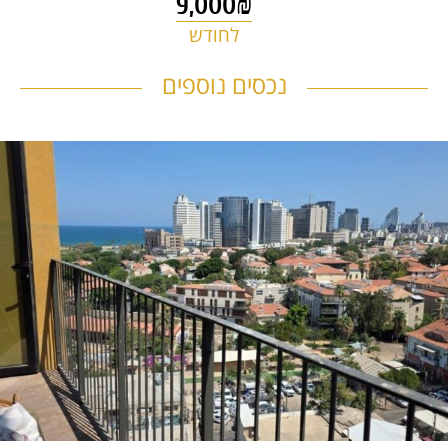
9,000₪
לחודש
דירה להשכרה – אליפלט 26 –
נכסים נוספים
1276
דרום ת"א