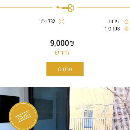
דירות
732 פ"ר
108 פ"ר
9,000₪
לחודש
דירה חדשה להשכרה בלב תל
פרטים
1077
אביב
הושכר