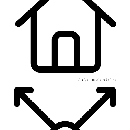
דירות פנטהאוז
סוג נכס