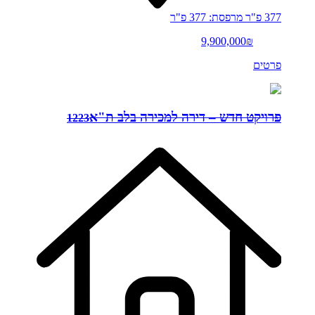
377 פ"ר
מרפסת: 377 פ"ר
9,900,000₪
פרטים
פרויקט חדש – דירה למכירה בלב ת"א
1223