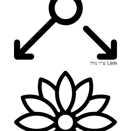
5,899 פ"ר
גודל