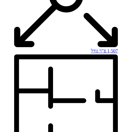
1,507 פ"ר
גודל