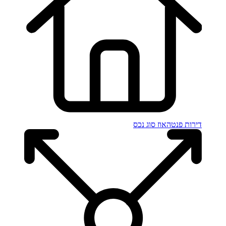
דירות פנטהאוז
סוג נכס