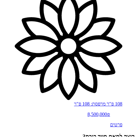
108 פ"ר
מרפסת: 108 פ"ר
8,500,000₪
פרטים
רוצה לתאם סיור בנכס?