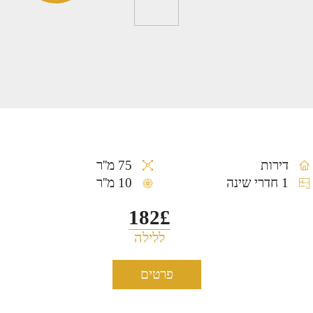
דירות
75 מ''ר
1 חדרי שינה
10 מ''ר
182£
ללילה
פרטים