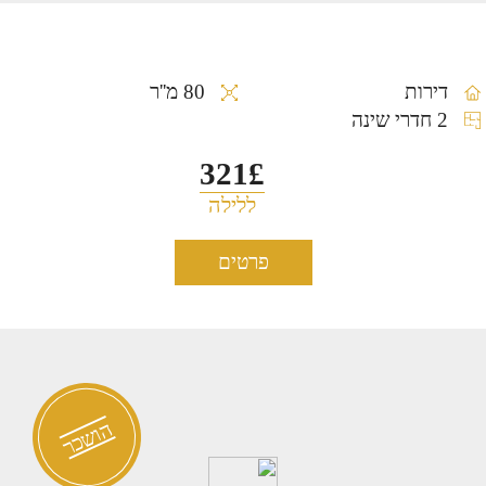
דירות
80 מ''ר
2 חדרי שינה
321£
ללילה
פרטים
דירה להשכרה לתקופה קצרה
0896
ביפו/נויה
הושכר