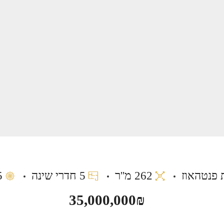
 פנטהאוז
262 מ''ר
5 חדרי שינה
75
35,000,000₪
 צדק
דירת