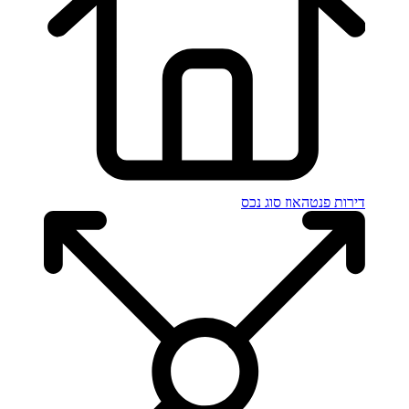
דירות פנטהאוז
סוג נכס