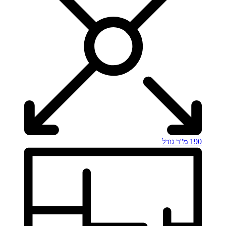
190 מ''ר
גודל