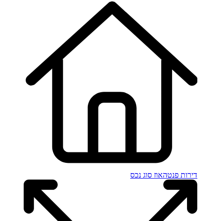
דירות פנטהאוז
סוג נכס