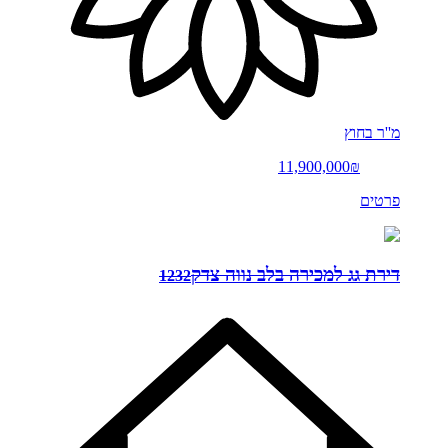
מ''ר
בחוץ
11,900,000₪
פרטים
דירת גג למכירה בלב נווה צדק
1232