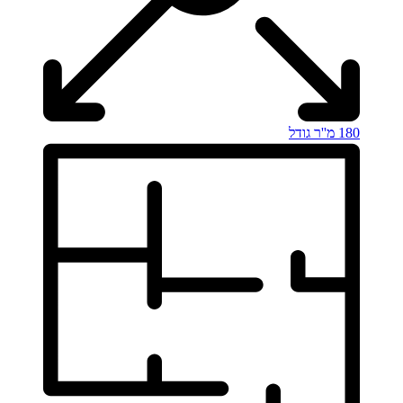
180 מ''ר
גודל