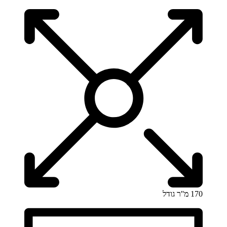
170 מ''ר
גודל