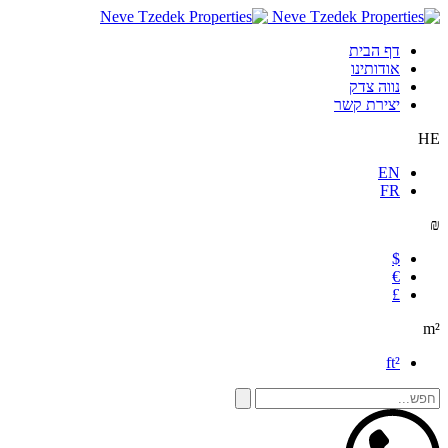
דף הבית
אודותינו
נווה צדק
יצירת קשר
HE
EN
FR
₪
$
€
£
m²
ft²