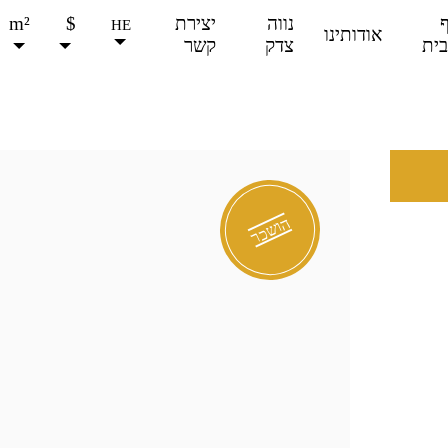
נווה
יצירת
$
m²
HE
אודותינו
ית
צדק
קשר
מכירה
השכרה
הושכר