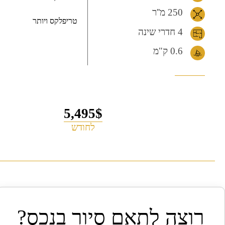
250 מ''ר
טריפלקס ויותר
4 חדרי שינה
0.6
ק"מ
5,495$
לחודש
רוצה לתאם סיור בנכס?