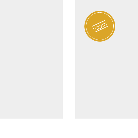
הושכר