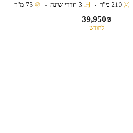
210 מ''ר
3 חדרי שינה
73 מ''ר
39,950₪
לחודש