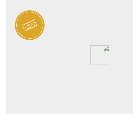
הושכר