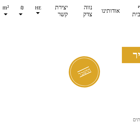
נווה
יצירת
₪
m²
HE
אודותינו
ית
צדק
קשר
מכירה
השכרה
ר
הושכר
ותים