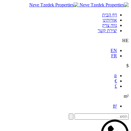
דף הבית
אודותינו
נווה צדק
יצירת קשר
HE
EN
FR
$
₪
€
£
m²
ft²