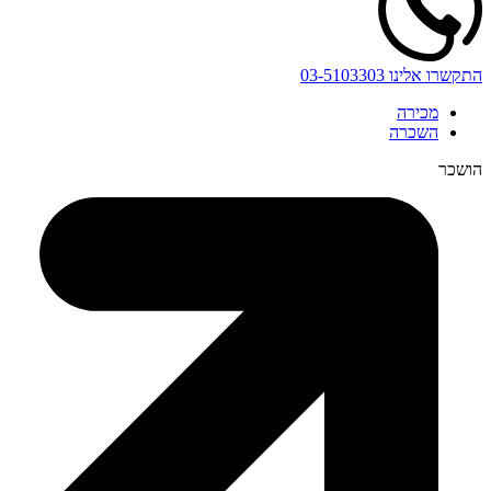
התקשרו אלינו
03-5103303
מכירה
השכרה
הושכר