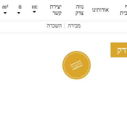
נווה
יצירת
₪
m²
HE
אודותינו
ית
צדק
קשר
מכירה
השכרה
דק
הושכר