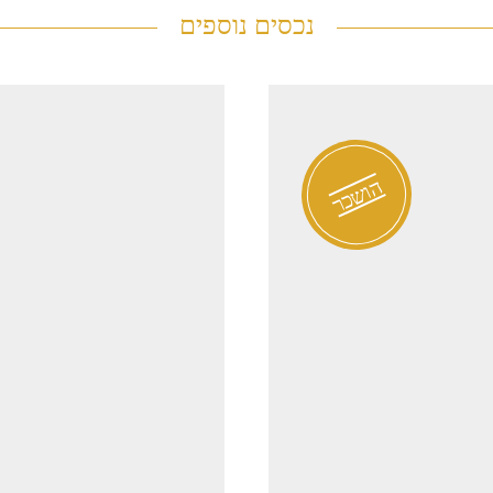
נכסים נוספים
בי
0998
הושכר