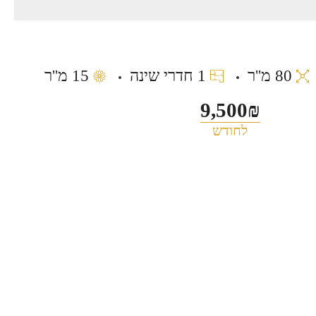
80 מ''ר
1 חדרי שינה
15 מ''ר
9,500₪
לחודש