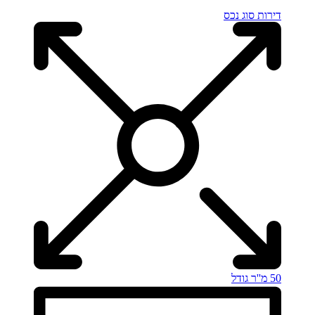
דירות
סוג נכס
50 מ''ר
גודל