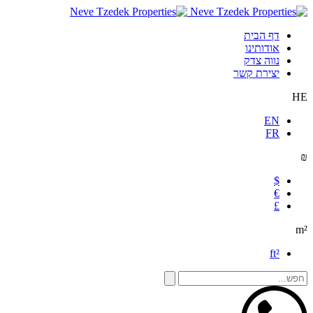
דף הבית
אודותינו
נווה צדק
יצירת קשר
HE
EN
FR
₪
$
€
£
m²
ft²