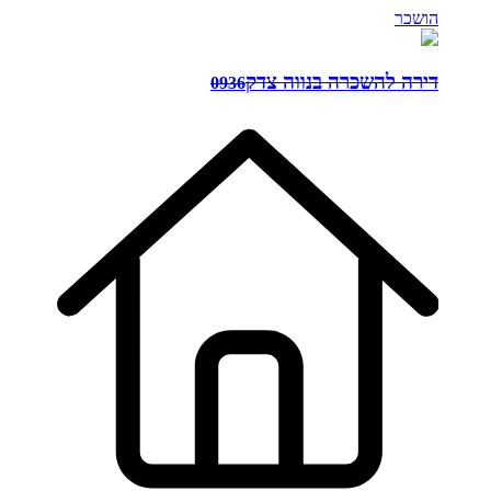
הושכר
דירה להשכרה בנווה צדק
0936