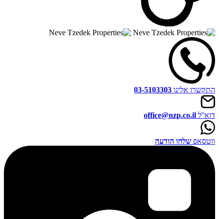
התקשרו אלינו
03-5103303
דוא''ל
office@nzp.co.il
ווטסאפ
שלחו הודעה