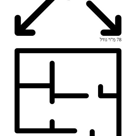
78 מ''ר
גודל