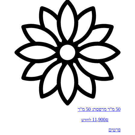
50 מ''ר
מרפסת: 50 מ''ר
11,900₪
לחודש
פרטים