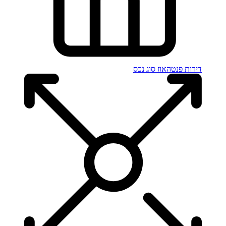
דירות פנטהאוז
סוג נכס