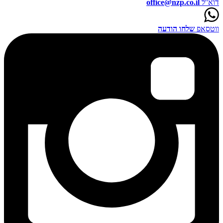
דוא''ל
office@nzp.co.il
ווטסאפ
שלחו הודעה