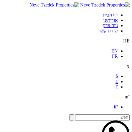
דף הבית
אודותינו
נווה צדק
יצירת קשר
HE
EN
FR
₪
$
€
£
m²
ft²