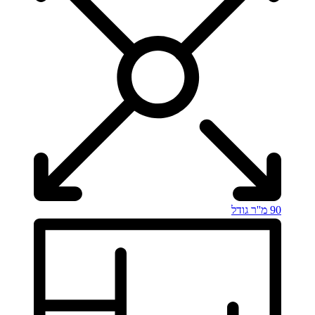
90 מ''ר
גודל