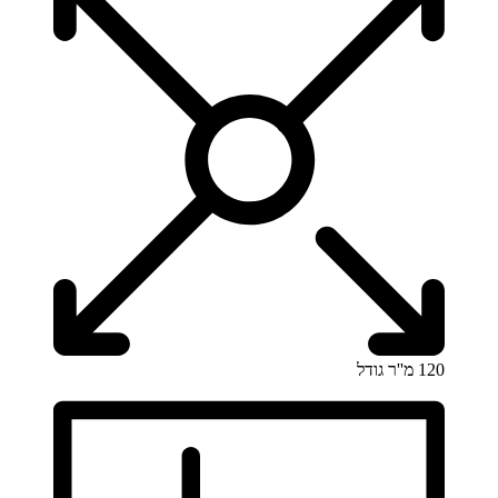
120 מ''ר
גודל