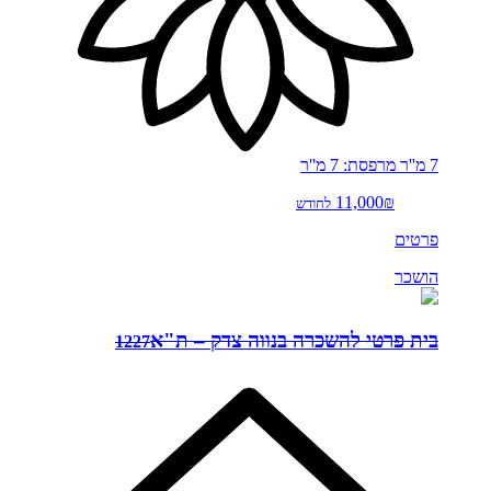
7 מ''ר
מרפסת: 7 מ''ר
11,000₪
לחודש
פרטים
הושכר
בית פרטי להשכרה בנווה צדק – ת"א
1227