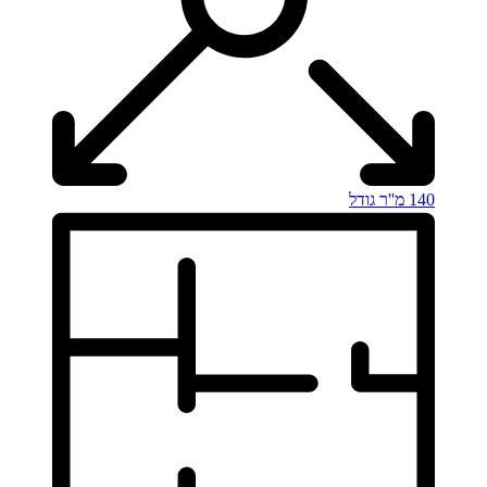
140 מ''ר
גודל