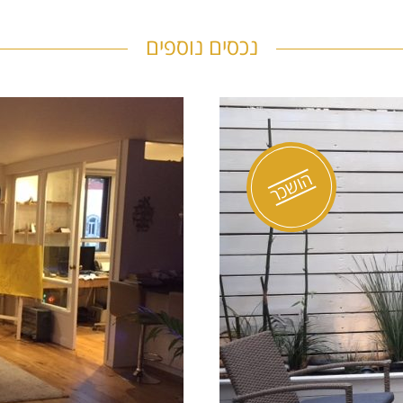
נכסים נוספים
דק
ד
0856
הושכר