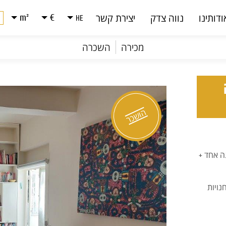
m²
€
ודותינו
נווה צדק
יצירת קשר
HE
מכירה
השכרה
הושכר
ה אחד +
נויות