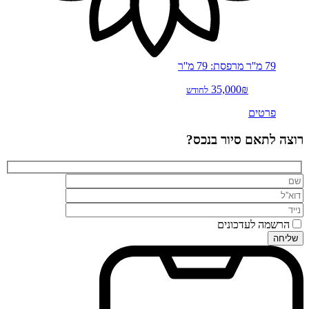
79 מ''ר
מרפסת: 79 מ''ר
35,000₪
לחודש
פרטים
רוצה לתאם סיור בנכס?
הרשמה לעדכונים
שליחה