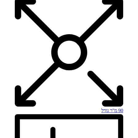
90 מ''ר
גודל