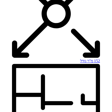
152 מ''ר
גודל