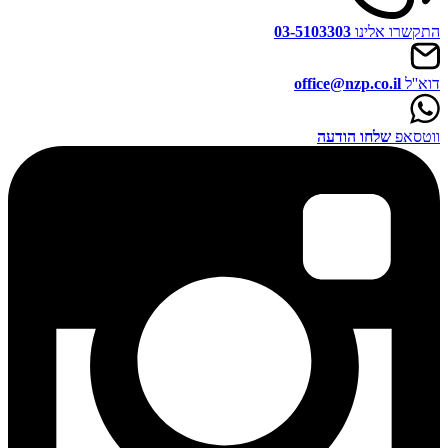
התקשרו אלינו
03-5103303
דוא''ל
office@nzp.co.il
ווטסאפ
שלחו הודעה