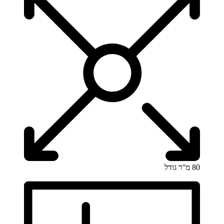
80 מ''ר
גודל