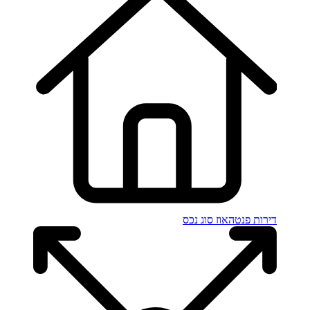
דירות פנטהאוז
סוג נכס