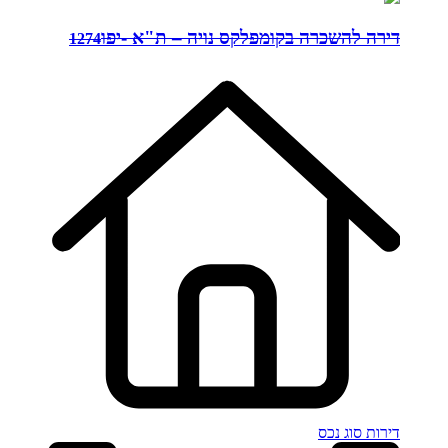
דירה להשכרה בקומפלקס נויה – ת"א -יפו
1274
דירות
סוג נכס