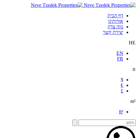
דף הבית
אודותינו
נווה צדק
יצירת קשר
HE
EN
FR
₪
$
€
£
m²
ft²