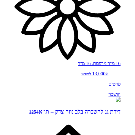
16 מ''ר
מרפסת: 16 מ''ר
13,000₪
לחודש
פרטים
הושכר
דירת גג להשכרה בלב נווה צדק – ת"א
1254