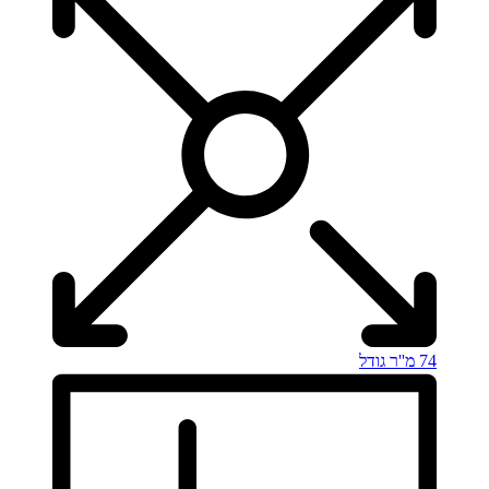
74 מ''ר
גודל