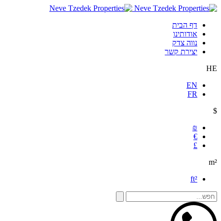
דף הבית
אודותינו
נווה צדק
יצירת קשר
HE
EN
FR
$
₪
€
£
m²
ft²