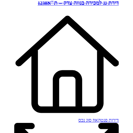
דירת גג למכירה בנווה צדק – ת"א
1238
דירות פנטהאוז
סוג נכס