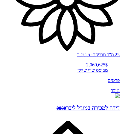
25 מ''ר
מרפסת: 25 מ''ר
2,060,625$
מבוסס שווי שקלי
פרטים
נמכר
דירה למכירה במגדל ליבר
0880