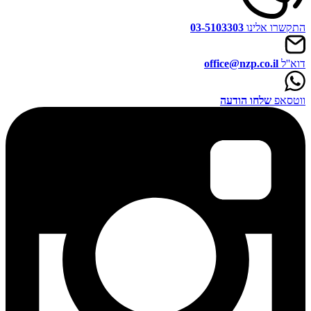
התקשרו אלינו
03-5103303
דוא''ל
office@nzp.co.il
ווטסאפ
שלחו הודעה