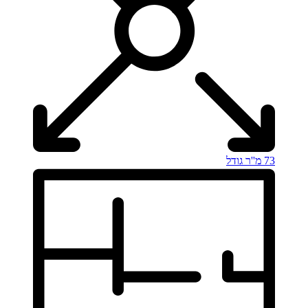
73 מ''ר
גודל