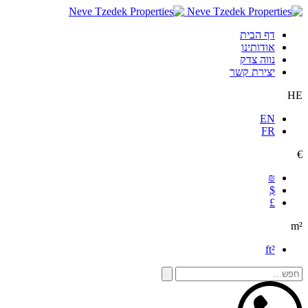
דף הבית
אודותינו
נווה צדק
יצירת קשר
HE
EN
FR
€
₪
$
£
m²
ft²