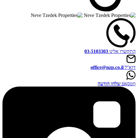
התקשרו אלינו
03-5103303
דוא''ל
office@nzp.co.il
ווטסאפ
שלחו הודעה