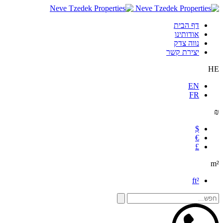
דף הבית
אודותינו
נווה צדק
יצירת קשר
HE
EN
FR
₪
$
€
£
m²
ft²