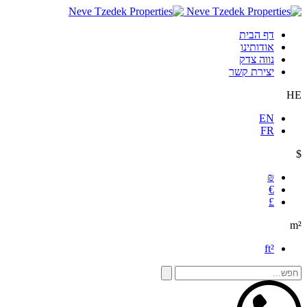
דף הבית
אודותינו
נווה צדק
יצירת קשר
HE
EN
FR
$
₪
€
£
m²
ft²