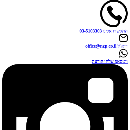
התקשרו אלינו
03-5103303
דוא''ל
office@nzp.co.il
ווטסאפ
שלחו הודעה