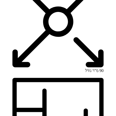
90 מ''ר
גודל