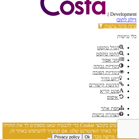
| Development:
דילוג לתוכן
פתח סרגל נגישות
כלי נגישות
הגדל טקסט
הקטן טקסט
גווני אפור
ניגודיות גבוהה
ניגודיות הפוכה
רקע בהיר
הדגשת קישורים
פונט קריא
איפוס
מפת אתר
הצהרת נגישות
אנו משתמשים בקובצי Cookie כדי להבטיח שאנו מספקים לך את החוויה
הטובה ביותר באתר האינטרנט שלנו. אם תמשיך להשתמש באתר זה,
נניח שאתה מרוצה מכך.
Privacy policy
Ok