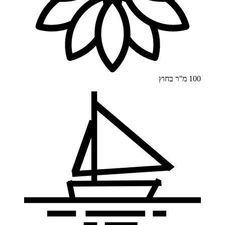
100 מ''ר
בחוץ