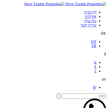
דף הבית
אודותינו
נווה צדק
יצירת קשר
HE
EN
FR
$
₪
€
£
m²
ft²