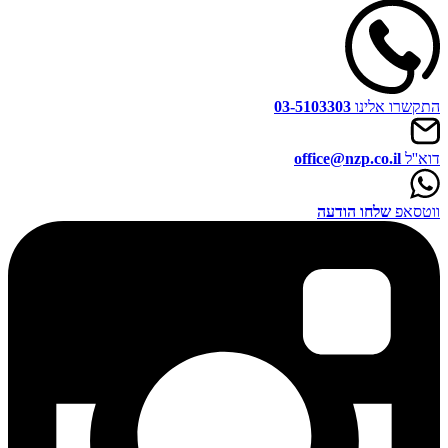
התקשרו אלינו
03-5103303
דוא''ל
office@nzp.co.il
ווטסאפ
שלחו הודעה