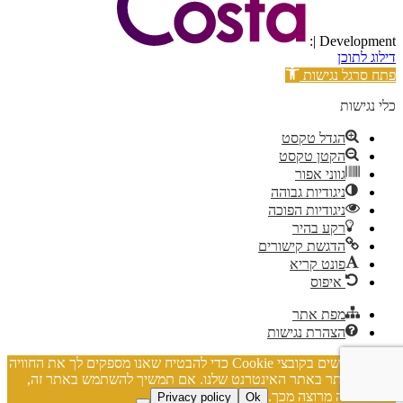
| Development:
דילוג לתוכן
פתח סרגל נגישות
כלי נגישות
הגדל טקסט
הקטן טקסט
גווני אפור
ניגודיות גבוהה
ניגודיות הפוכה
רקע בהיר
הדגשת קישורים
פונט קריא
איפוס
מפת אתר
הצהרת נגישות
אנו משתמשים בקובצי Cookie כדי להבטיח שאנו מספקים לך את החוויה
הטובה ביותר באתר האינטרנט שלנו. אם תמשיך להשתמש באתר זה,
נניח שאתה מרוצה מכך.
Privacy policy
Ok