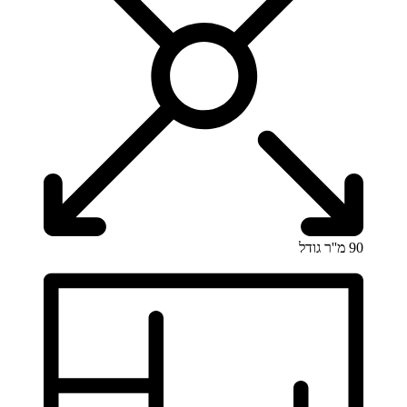
90 מ''ר
גודל