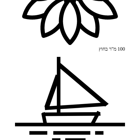
100 מ''ר
בחוץ