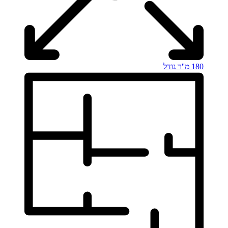
180 מ''ר
גודל