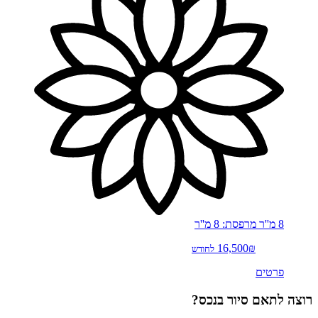
8 מ''ר
מרפסת: 8 מ''ר
16,500₪
לחודש
פרטים
רוצה לתאם סיור בנכס?