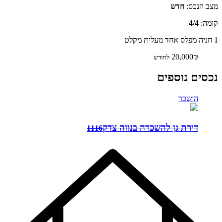
מצב הנכס:
חדש
קומה:
4/4
1 חניה
מפלס אחד
מעלית
מקלט
20,000₪
לחודש
נכסים נוספים
הושכר
דירת גן להשכרה בנווה צדק
1116