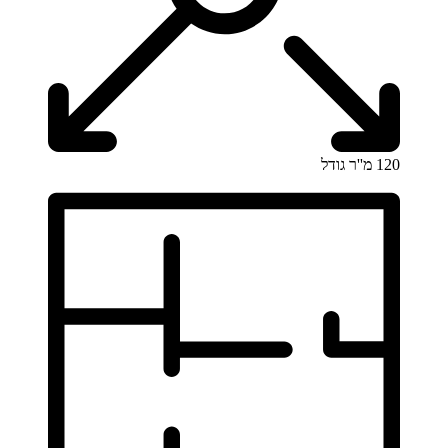
120 מ''ר
גודל