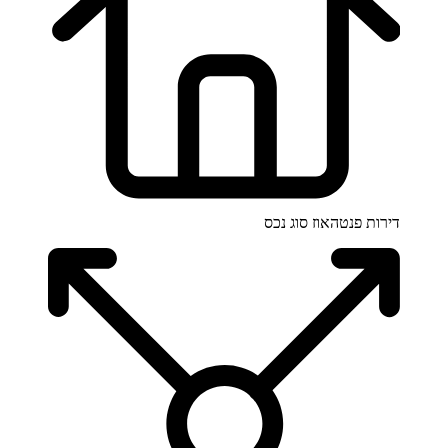
דירות פנטהאוז
סוג נכס