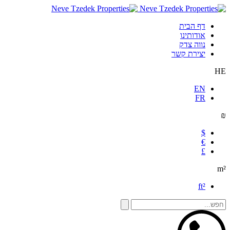
דף הבית
אודותינו
נווה צדק
יצירת קשר
HE
EN
FR
₪
$
€
£
m²
ft²