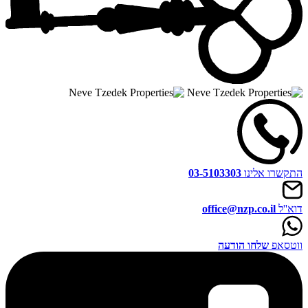
התקשרו אלינו
03-5103303
דוא''ל
office@nzp.co.il
ווטסאפ
שלחו הודעה