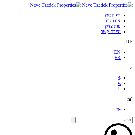
דף הבית
אודותינו
נווה צדק
יצירת קשר
HE
EN
FR
₪
$
€
£
m²
ft²