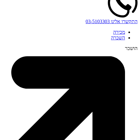
התקשרו אלינו
03-5103303
מכירה
השכרה
הושכר